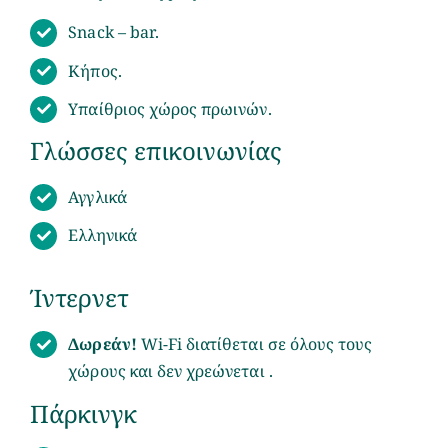
Αξιοθέατα του νησιού
Snack – bar.
Πράσινες συμβουλές
Κήπος.
Υπαίθριος χώρος πρωινών.
Επικοινωνία
Γλώσσες επικοινωνίας
Αγγλικά
Ελληνικά
Ίντερνετ
Δωρεάν!
Wi-Fi διατίθεται σε όλους τους
χώρους και δεν χρεώνεται .
Πάρκινγκ